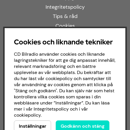
Integritetspolicy
Tips & råd
Cookies
Cookies och liknande tekniker
Populära kategorier
CD Bilradio använder cookies och liknande
lagringstekniker för att ge dig anpassat innehåll,
Kampanjer
relevant marknadsföring och en bättre
upplevelse av vår webbplats. Du bekräftar att
Modellanpassat
du har läst vår cookiepolicy och samtycker till
Om butiken
vår användning av cookies genom att klicka på
"Stäng och godkänn". Du kan själv när som helst
kontrollera vilka cookies som sparas i din
Följ oss
webbläsare under ”Inställningar”. Du kan läsa
mer i vår
Integritetspolicy
och i vår
cookiepolicy
.
Facebook
Inställningar
Godkänn och stäng
Instagram