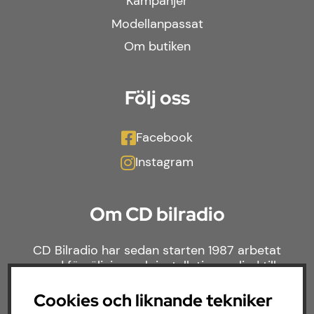
Kampanjer
Modellanpassat
Om butiken
Följ oss
Facebook
Instagram
Om CD bilradio
CD Bilradio har sedan starten 1987 arbetat
med försäljning och installation av ljud till
både bilar och båtar. Hos oss hittar du ett
brett sortiment av billjud till alla typer av
Cookies och liknande tekniker
bilmärken och behov.