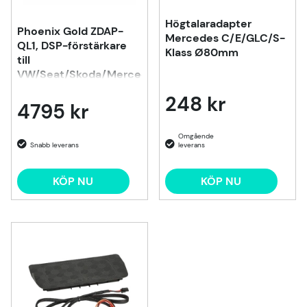
Högtalaradapter
Phoenix Gold ZDAP-
Mercedes C/E/GLC/S-
QL1, DSP-förstärkare
Klass Ø80mm
till
VW/Seat/Skoda/Mercedes
m.fl. 1998-2020
248 kr
4795 kr
KÖP NU
KÖP NU