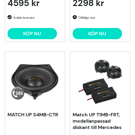
4595 kr
2298 kr
Tillfälligt slut
KÖP NU
KÖP NU
MATCH UP S4MB-CTR
Match UP T1MB-FRT,
modellanpassad
diskant till Mercedes