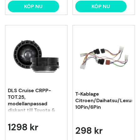
KÖP NU
KÖP NU
DLS Cruise CRPP-
T-Kablage
TOT.25,
Citroen/Daihatsu/Lexus/T
modellanpassad
10Pin/6Pin
diskant till Toyota &
Lexus m.fl
1298 kr
298 kr