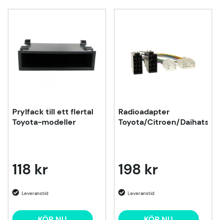
Prylfack till ett flertal
Radioadapter
Toyota-modeller
Toyota/Citroen/Daihatsu
118 kr
198 kr
KÖP NU
KÖP NU