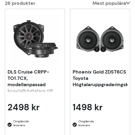
26
produkter
Mest populära
Produkter
DLS Cruise CRPP-
Phoenix Gold ZDST6CS
TO1.7CX,
Toyota
modellanpassad
Högtalaruppgraderingskit
koaxialhögtalare till
Toyota, Lexus & många
fler
2498 kr
1498 kr