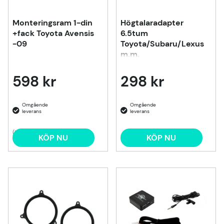
Monteringsram 1-din
Högtalaradapter
+fack Toyota Avensis
6.5tum
-09
Toyota/Subaru/Lexus
m.m.
598 kr
298 kr
(1)
KÖP NU
KÖP NU