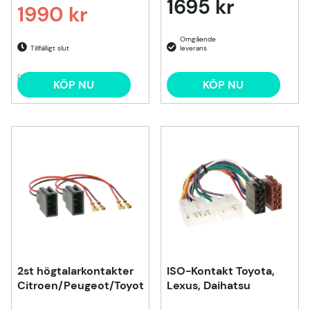
1695 kr
1990 kr
Ordinarie pris:
Tillfälligt slut
(1)
KÖP NU
KÖP NU
2st högtalarkontakter
ISO-Kontakt Toyota,
Citroen/Peugeot/Toyota
Lexus, Daihatsu