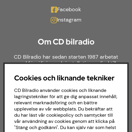
Facebook
Instagram
Om CD bilradio
CD Bilradio har sedan starten 1987 arbetat
med försäljning och installation av ljud till
både bilar och båtar. Hos oss hittar du ett
brett sortiment av billjud till alla typer av
Cookies och liknande tekniker
bilmärken och behov.
CD Bilradio använder cookies och liknande
lagringstekniker för att ge dig anpassat innehåll,
relevant marknadsföring och en bättre
upplevelse av vår webbplats. Du bekräftar att
du har läst vår cookiepolicy och samtycker till
vår användning av cookies genom att klicka på
"Stäng och godkänn". Du kan själv när som helst