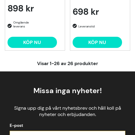
898 kr
698 kr
KÖP NU
KÖP NU
Visar
1-26
av
26
produkter
Missa inga nyheter!
Signa upp dig på vårt nyhetsbrev och håll koll på
nyheter och erbjudanden.
E-post