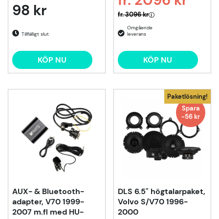
98 kr
Ordinarie pris:
fr. 3096 kr
Tillfälligt slut
KÖP NU
KÖP NU
Paketlösning!
Spara
-56 kr
AUX- & Bluetooth-
DLS 6.5" högtalarpaket,
adapter, V70 1999-
Volvo S/V70 1996-
2007 m.fl med HU-
2000