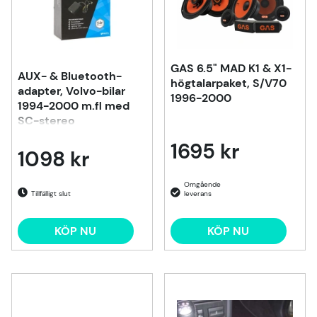
GAS 6.5" MAD K1 & X1-
AUX- & Bluetooth-
högtalarpaket, S/V70
adapter, Volvo-bilar
1996-2000
1994-2000 m.fl med
SC-stereo
1695 kr
1098 kr
Tillfälligt slut
KÖP NU
KÖP NU