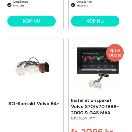
(4)
KÖP NU
KÖP NU
Spara
1000
kr
Installationspaket
ISO-Kontakt Volvo 94-
Volvo S70/V70 1996-
2000 & GAS MAX
MV240-BT
fr. 2096 kr