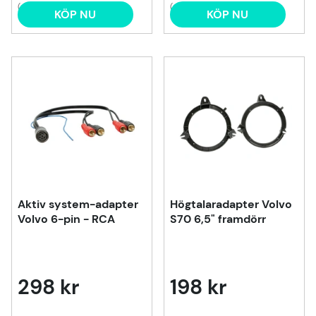
(4)
(6)
KÖP NU
KÖP NU
Aktiv system-adapter
Högtalaradapter Volvo
Volvo 6-pin - RCA
S70 6,5" framdörr
298 kr
198 kr