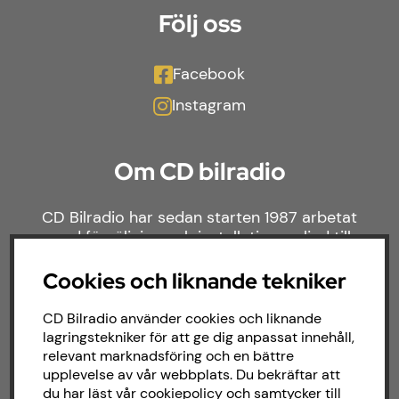
Följ oss
Facebook
Instagram
Om CD bilradio
CD Bilradio har sedan starten 1987 arbetat
med försäljning och installation av ljud till
både bilar och båtar. Hos oss hittar du ett
brett sortiment av billjud till alla typer av
Cookies och liknande tekniker
bilmärken och behov.
CD Bilradio använder cookies och liknande
lagringstekniker för att ge dig anpassat innehåll,
relevant marknadsföring och en bättre
upplevelse av vår webbplats. Du bekräftar att
du har läst vår cookiepolicy och samtycker till