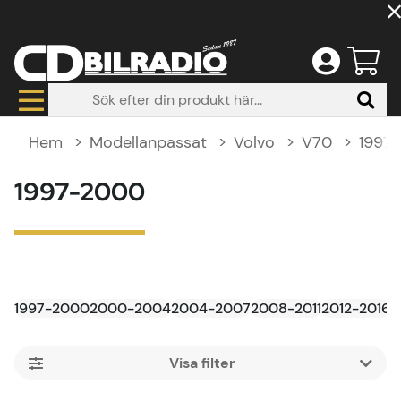
Hem
Modellanpassat
Volvo
V70
1997
1997-2000
1997-2000
2000-2004
2004-2007
2008-2011
2012-2016
Filtrera