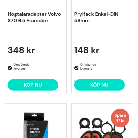
Högtalaradapter Volvo
Prylfack Enkel-DIN
S70 6.5 Framdörr
58mm
348 kr
148 kr
(1)
KÖP NU
KÖP NU
Spara
47 kr