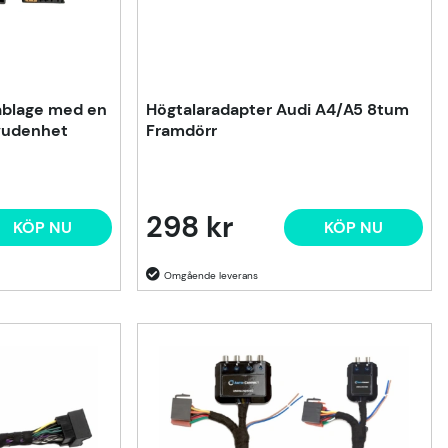
ablage med en
Högtalaradapter Audi A4/A5 8tum
uvudenhet
Framdörr
298 kr
KÖP NU
KÖP NU