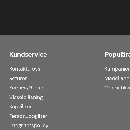
Kundservice
Populära
Kontakta oss
Kampanjer
Returer
Modellanp
Service/Garanti
Om butike
Visselblåsning
Köpvillkor
Personuppgifter
Integritetspolicy