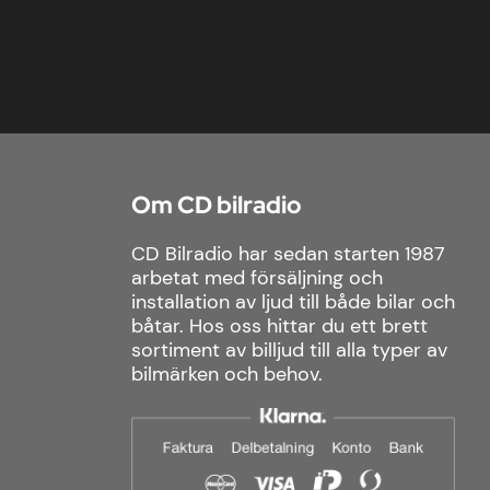
Om CD bilradio
CD Bilradio har sedan starten 1987
arbetat med försäljning och
installation av ljud till både bilar och
båtar. Hos oss hittar du ett brett
sortiment av billjud till alla typer av
bilmärken och behov.