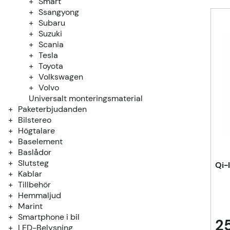
Smart
Ssangyong
Subaru
Suzuki
Scania
Tesla
Toyota
Volkswagen
Volvo
Universalt monteringsmaterial
Paketerbjudanden
Bilstereo
Högtalare
Baselement
Baslådor
Slutsteg
Qi-
Kablar
Tillbehör
Hemmaljud
Marint
Smartphone i bil
2
LED-Belysning