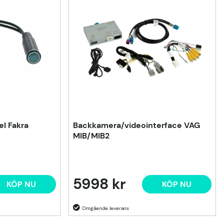
l Fakra
Backkamera/videointerface VAG
MIB/MIB2
5998 kr
KÖP NU
KÖP NU