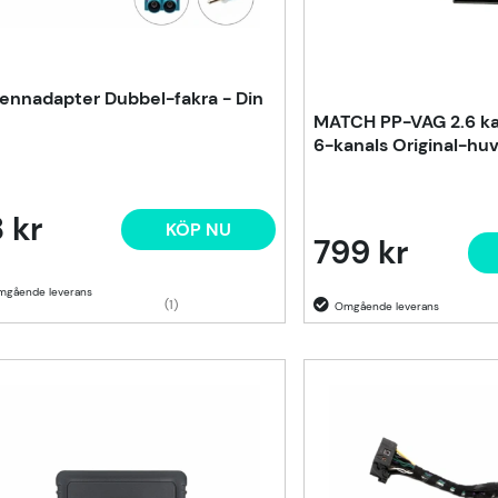
ennadapter Dubbel-fakra - Din
MATCH PP-VAG 2.6 k
6-kanals Original-h
 kr
KÖP NU
799 kr
(1)