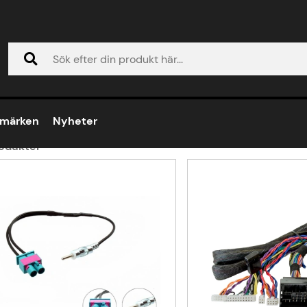
di A4 2016-> (B9)
di A4 2016-> (B9)
umärken
Nyheter
odukter
ukter