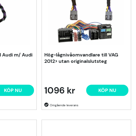
l Audi m/ Audi
Hög-lågnivåomvandlare till VAG
2012> utan originalslutsteg
1096 kr
KÖP NU
KÖP NU