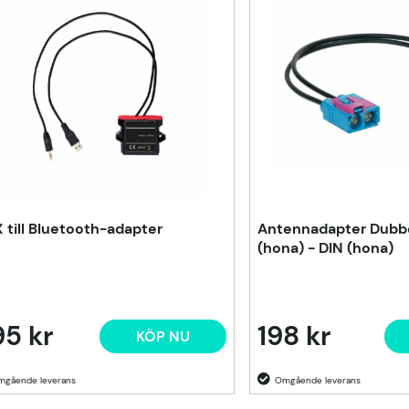
 till Bluetooth-adapter
Antennadapter Dubbe
(hona) - DIN (hona)
5 kr
198 kr
KÖP NU