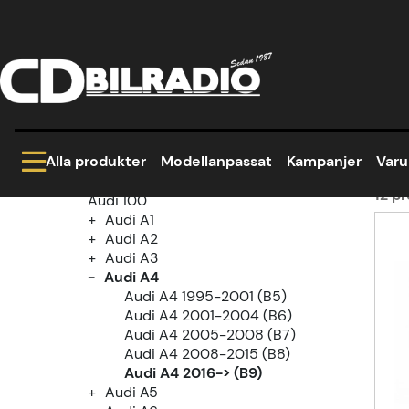
Hem
Modellanpassat
Audi
Audi A4
Au
Kategoriträd
Au
Kampanjer
Modellanpassat
Alla produkter
Modellanpassat
Kampanjer
Var
Alfa Romeo
Audi
12
pr
Audi 100
Audi A1
Prod
Audi A2
Audi A3
Audi A4
Audi A4 1995-2001 (B5)
Audi A4 2001-2004 (B6)
Audi A4 2005-2008 (B7)
Audi A4 2008-2015 (B8)
Audi A4 2016-> (B9)
Audi A5