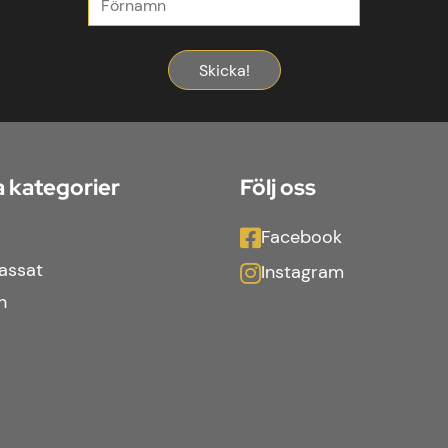
Skicka!
 kategorier
Följ oss
Facebook
assat
Instagram
n