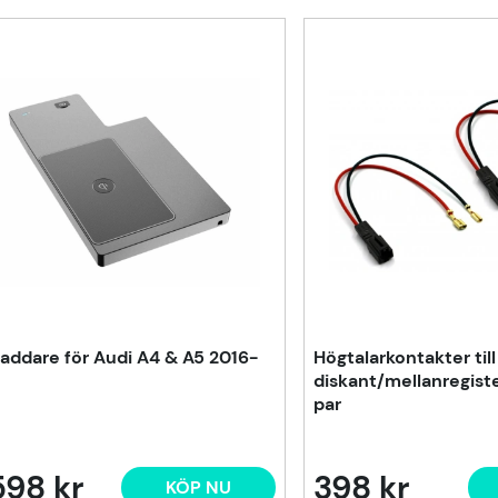
laddare för Audi A4 & A5 2016-
Högtalarkontakter till
diskant/mellanregiste
par
598 kr
398 kr
KÖP NU