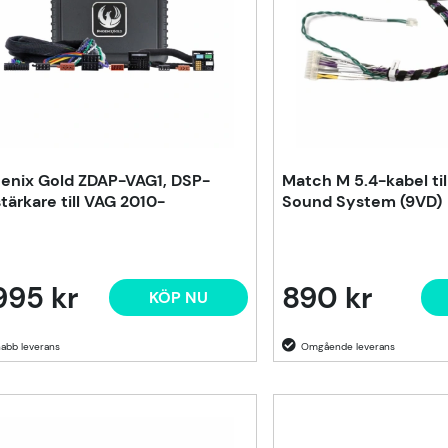
enix Gold ZDAP-VAG1, DSP-
Match M 5.4-kabel til
stärkare till VAG 2010-
Sound System (9VD)
995 kr
890 kr
KÖP NU