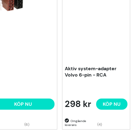
Aktiv system-adapter
Volvo 6-pin - RCA
298 kr
KÖP NU
KÖP NU
(6)
(4)