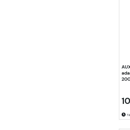
AUX
ada
200
10
Til