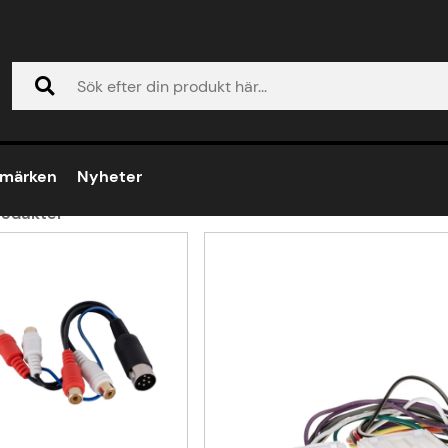
-2000
96-2000
umärken
Nyheter
odukter
ukter