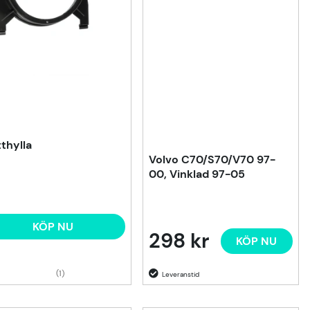
thylla
Volvo C70/S70/V70 97-
00, Vinklad 97-05
KÖP NU
298 kr
KÖP NU
(1)