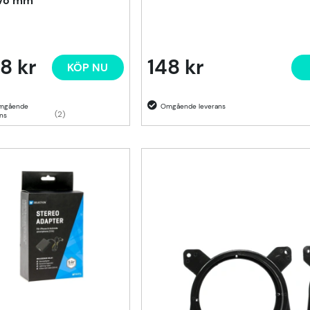
vo mm
8 kr
148 kr
KÖP NU
(2)