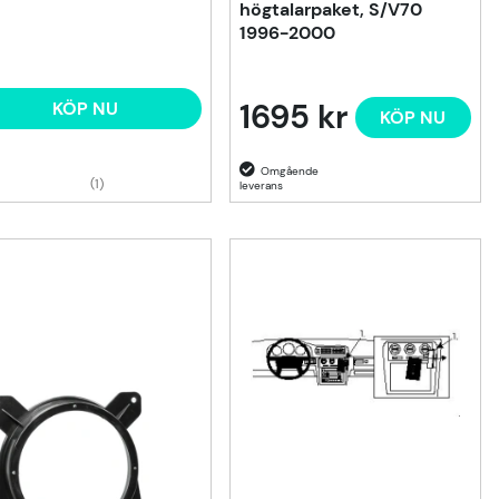
högtalarpaket, S/V70
1996-2000
1695 kr
KÖP NU
KÖP NU
(1)