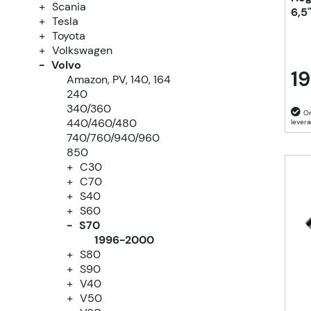
Scania
6,5
Tesla
Toyota
Volkswagen
Volvo
19
Amazon, PV, 140, 164
240
340/360
440/460/480
740/760/940/960
850
C30
C70
S40
S60
S70
1996-2000
S80
S90
V40
V50