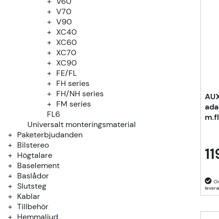
V60
V70
V90
XC40
XC60
XC70
XC90
FE/FL
FH series
FH/NH series
AUX
FM series
ada
FL6
m.f
Universalt monteringsmaterial
Paketerbjudanden
Bilstereo
11
Högtalare
Baselement
Baslådor
Slutsteg
Kablar
Tillbehör
Hemmaljud