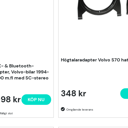
Högtalaradapter Volvo S70 hat
- & Bluetooth-
pter, Volvo-bilar 1994-
0 m.fl med SC-stereo
348 kr
98 kr
KÖP NU
lfälligt slut