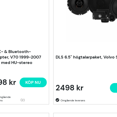
- & Bluetooth-
pter, V70 1999-2007
DLS 6.5" högtalarpaket, Volv
l med HU-stereo
98 kr
KÖP NU
2498 kr
(2)