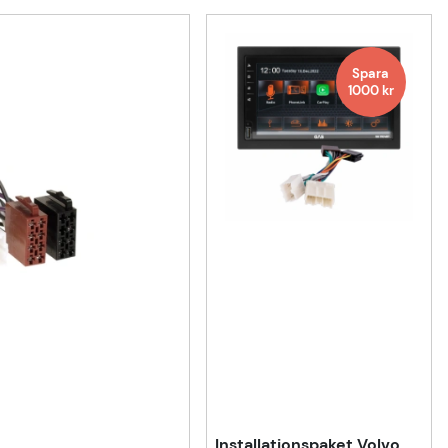
Spara
1000
kr
Installationspaket Volvo