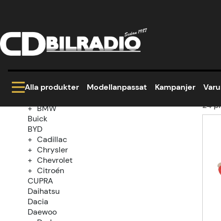
Hem
Modellanpassat
Volvo
S70
1996
Kategoriträd
19
Kampanjer
Modellanpassat
Alla produkter
Modellanpassat
Kampanjer
Var
Alfa Romeo
Audi
24
pr
BMW
Buick
Prod
BYD
Cadillac
Chrysler
Chevrolet
Citroén
CUPRA
Daihatsu
Dacia
Daewoo