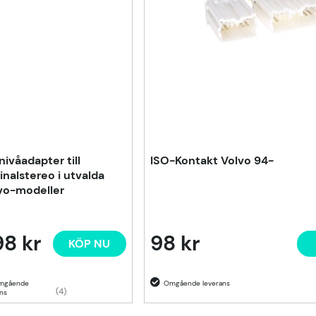
nivåadapter till
ISO-Kontakt Volvo 94-
ginalstereo i utvalda
vo-modeller
8 kr
98 kr
KÖP NU
(4)