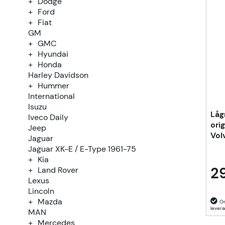
Dodge
Ford
Fiat
GM
GMC
Hyundai
Honda
Harley Davidson
Hummer
International
Isuzu
Låg
Iveco Daily
ori
Jeep
Vol
Jaguar
Jaguar XK-E / E-Type 1961-75
Kia
29
Land Rover
Lexus
Lincoln
Mazda
MAN
Mercedes