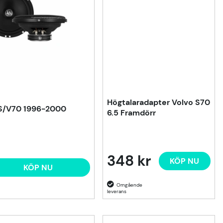
Högtalaradapter Volvo S70
o S/V70 1996-2000
6.5 Framdörr
348 kr
KÖP NU
KÖP NU