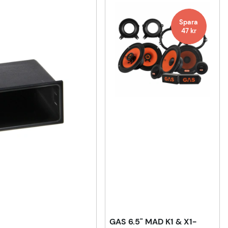
Spara
47 kr
GAS 6.5" MAD K1 & X1-