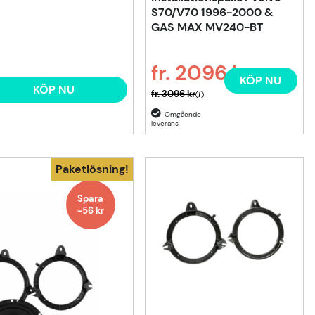
S70/V70 1996-2000 &
GAS MAX MV240-BT
fr. 2096 kr
KÖP NU
Ordinarie pris:
KÖP NU
fr. 3096 kr
Paketlösning!
Spara
-56 kr