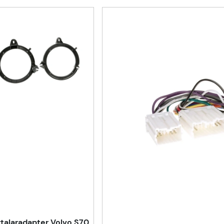
talaradapter Volvo S70