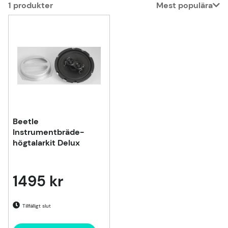
1
produkter
Mest populära
Produkter
Beetle
Instrumentbräde-
högtalarkit Delux
1495 kr
Tillfälligt slut