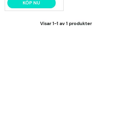
KÖP NU
Visar
1-1
av
1
produkter