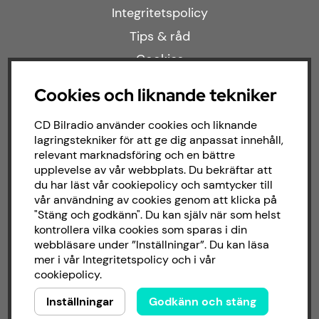
Integritetspolicy
Tips & råd
Cookies
Cookies och liknande tekniker
Populära kategorier
CD Bilradio använder cookies och liknande
lagringstekniker för att ge dig anpassat innehåll,
Kampanjer
relevant marknadsföring och en bättre
upplevelse av vår webbplats. Du bekräftar att
Modellanpassat
du har läst vår cookiepolicy och samtycker till
Om butiken
vår användning av cookies genom att klicka på
"Stäng och godkänn". Du kan själv när som helst
kontrollera vilka cookies som sparas i din
Följ oss
webbläsare under ”Inställningar”. Du kan läsa
mer i vår
Integritetspolicy
och i vår
cookiepolicy
.
Facebook
Inställningar
Godkänn och stäng
Instagram