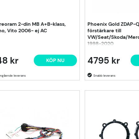
reoram 2-din MB A+B-klass,
Phoenix Gold ZDAP-Q
no, Vito 2006- ej AC
förstärkare till
VW/Seat/Skoda/Merc
1998-2020
8 kr
4795 kr
KÖP NU