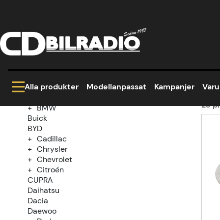
Hem
Modellanpassat
Mercedes
Viano
Kategoriträd
20
Kampanjer
Modellanpassat
Alla produkter
Modellanpassat
Kampanjer
Var
Alfa Romeo
Audi
23
pr
BMW
Buick
Prod
BYD
Cadillac
Chrysler
Chevrolet
Citroén
CUPRA
Daihatsu
Dacia
Daewoo