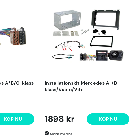
s A/B/C-klass
Installationskit Mercedes A-/B-
klass/Viano/Vito
1898 kr
KÖP NU
KÖP NU