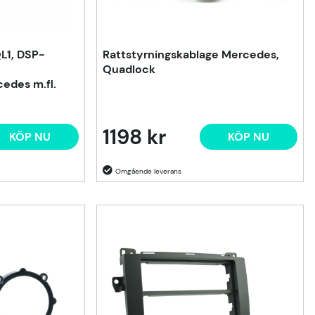
L1, DSP-
Rattstyrningskablage Mercedes,
Quadlock
edes m.fl.
1198 kr
KÖP NU
KÖP NU