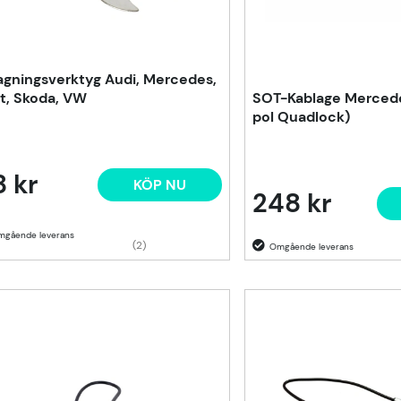
agningsverktyg Audi, Mercedes,
t, Skoda, VW
SOT-Kablage Merced
pol Quadlock)
 kr
KÖP NU
248 kr
(2)