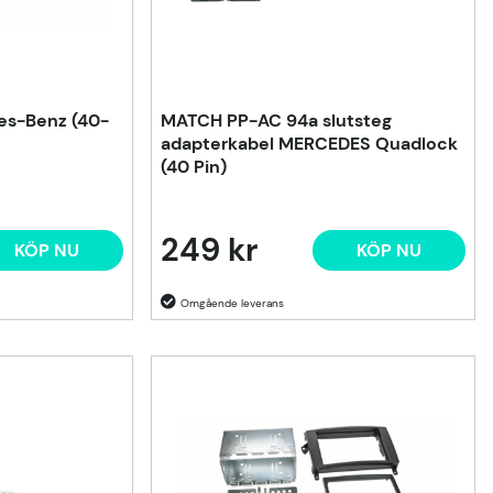
es-Benz (40-
MATCH PP-AC 94a slutsteg
adapterkabel MERCEDES Quadlock
(40 Pin)
249 kr
KÖP NU
KÖP NU