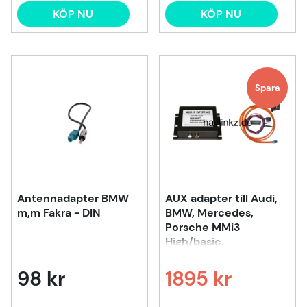
KÖP NU
KÖP NU
Spara
Antennadapter BMW
AUX adapter till Audi,
m,m Fakra - DIN
BMW, Mercedes,
Porsche MMi3
High/basic,
98 kr
1895 kr
Ordinarie pris: