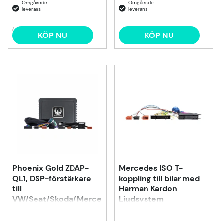
(4)
KÖP NU
KÖP NU
Phoenix Gold ZDAP-
Mercedes ISO T-
QL1, DSP-förstärkare
koppling till bilar med
till
Harman Kardon
VW/Seat/Skoda/Mercedes
Ljudsystem
m.fl. 1998-2020