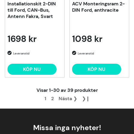
Installationskit 2-DIN
ACV Monteringsram 2-
till Ford, CAN-Bus,
DIN Ford, anthracite
Antenn Fakra, Svart
1698 kr
1098 kr
KÖP NU
KÖP NU
Visar
1-30
av
39
produkter
1
2
Nästa
❯
❯❙
Missa inga nyheter!