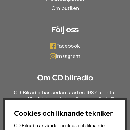
Om butiken
Följ oss
Facebook
Instagram
Om CD bilradio
CD Bilradio har sedan starten 1987 arbetat
med försäljning och installation av ljud till
både bilar och båtar. Hos oss hittar du ett
brett sortiment av billjud till alla typer av
Cookies och liknande tekniker
bilmärken och behov.
CD Bilradio använder cookies och liknande