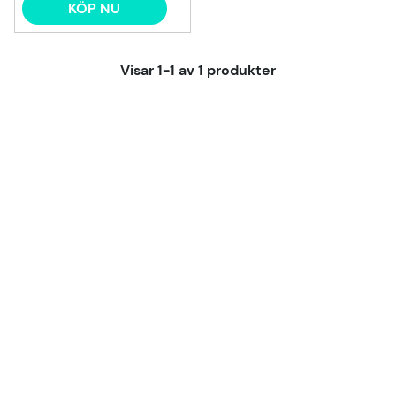
KÖP NU
Visar
1-1
av
1
produkter