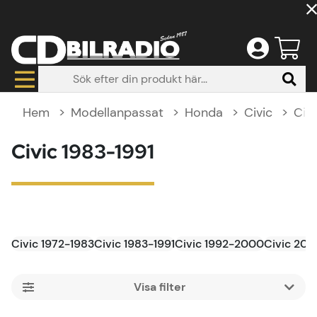
Hem
Modellanpassat
Honda
Civic
Civ
Civic 1983-1991
Civic 1972-1983
Civic 1983-1991
Civic 1992-2000
Civic 20
Filtrera