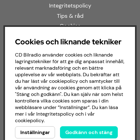
Integritetspolicy
Tips & råd
Cookies
Cookies och liknande tekniker
Populära kategorier
CD Bilradio använder cookies och liknande
lagringstekniker för att ge dig anpassat innehåll,
Kampanjer
relevant marknadsföring och en bättre
upplevelse av vår webbplats. Du bekräftar att
Modellanpassat
du har läst vår cookiepolicy och samtycker till
Om butiken
vår användning av cookies genom att klicka på
"Stäng och godkänn". Du kan själv när som helst
kontrollera vilka cookies som sparas i din
Följ oss
webbläsare under ”Inställningar”. Du kan läsa
mer i vår
Integritetspolicy
och i vår
cookiepolicy
.
Facebook
Inställningar
Godkänn och stäng
Instagram