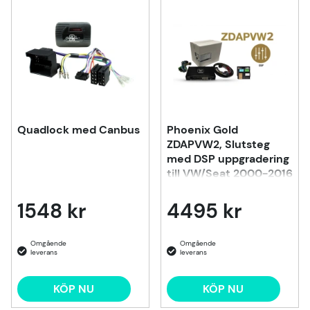
Quadlock med Canbus
Phoenix Gold
ZDAPVW2, Slutsteg
med DSP uppgradering
till VW/Seat 2000-2016
1548 kr
4495 kr
KÖP NU
KÖP NU