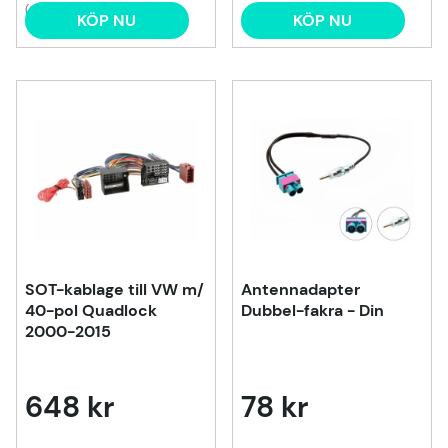
(2)
KÖP NU
KÖP NU
SOT-kablage till VW m/
Antennadapter
40-pol Quadlock
Dubbel-fakra - Din
2000-2015
648 kr
78 kr