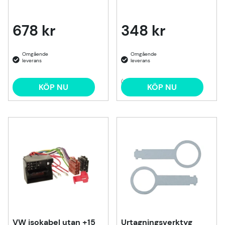
678 kr
348 kr
(1)
KÖP NU
KÖP NU
VW isokabel utan +15
Urtagningsverktyg