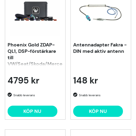
Phoenix Gold ZDAP-
Antennadapter Fakra -
QL1, DSP-förstärkare
DIN med aktiv antenn
till
VW/Seat/Skoda/Mercedes
m.fl. 1998-2020
4795 kr
148 kr
KÖP NU
KÖP NU