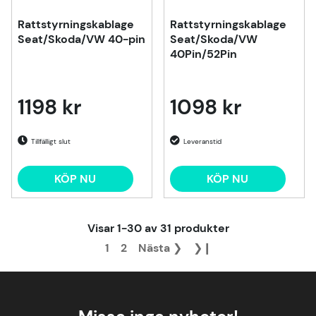
Rattstyrningskablage
Rattstyrningskablage
Seat/Skoda/VW 40-pin
Seat/Skoda/VW
40Pin/52Pin
1198 kr
1098 kr
Tillfälligt slut
KÖP NU
KÖP NU
Visar
1-30
av
31
produkter
1
2
Nästa
❯
❯❙