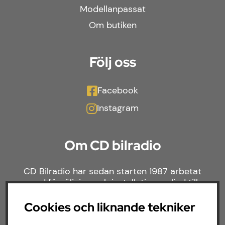
Modellanpassat
Om butiken
Följ oss
Facebook
Instagram
Om CD bilradio
CD Bilradio har sedan starten 1987 arbetat
med försäljning och installation av ljud till
både bilar och båtar. Hos oss hittar du ett
brett sortiment av billjud till alla typer av
Cookies och liknande tekniker
bilmärken och behov.