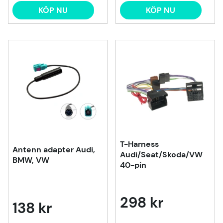
KÖP NU
KÖP NU
T-Harness
Antenn adapter Audi,
Audi/Seat/Skoda/VW
BMW, VW
40-pin
298 kr
138 kr