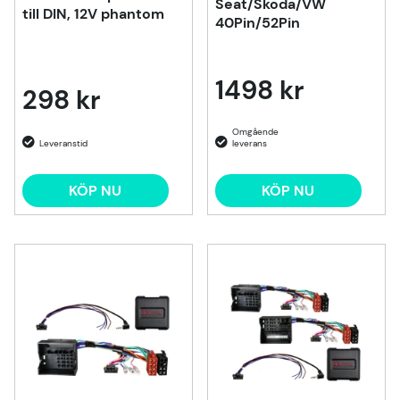
Seat/Skoda/VW
till DIN, 12V phantom
40Pin/52Pin
1498 kr
298 kr
KÖP NU
KÖP NU