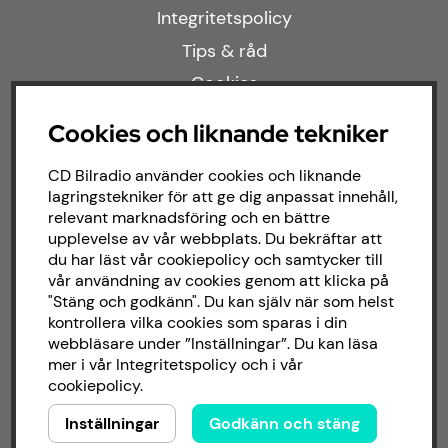
Integritetspolicy
Tips & råd
Cookies
Cookies och liknande tekniker
Populära kategorier
CD Bilradio använder cookies och liknande
lagringstekniker för att ge dig anpassat innehåll,
Kampanjer
relevant marknadsföring och en bättre
upplevelse av vår webbplats. Du bekräftar att
Modellanpassat
du har läst vår cookiepolicy och samtycker till
Om butiken
vår användning av cookies genom att klicka på
"Stäng och godkänn". Du kan själv när som helst
kontrollera vilka cookies som sparas i din
Följ oss
webbläsare under ”Inställningar”. Du kan läsa
mer i vår
Integritetspolicy
och i vår
cookiepolicy
.
Facebook
Inställningar
Godkänn och stäng
Instagram