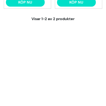
KÖP NU
KÖP NU
Visar
1-2
av
2
produkter