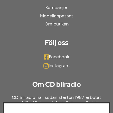
Kampanjer
Modellanpassat
Om butiken
Följ oss
Facebook
Instagram
Om CD bilradio
CD Bilradio har sedan starten 1987 arbetat
med försäljning och installation av ljud till
både bilar och båtar. Hos oss hittar du ett