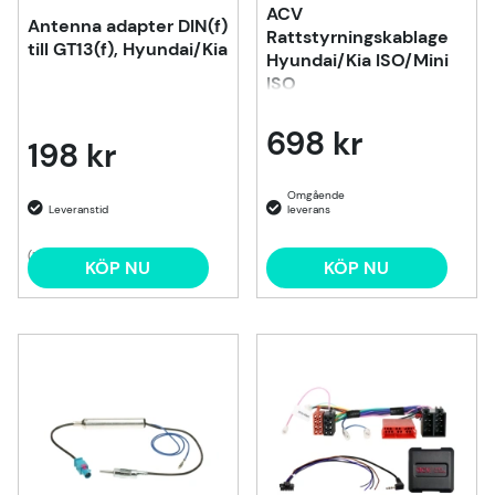
ACV
Antenna adapter DIN(f)
Rattstyrningskablage
till GT13(f), Hyundai/Kia
Hyundai/Kia ISO/Mini
ISO
698 kr
198 kr
(1)
KÖP NU
KÖP NU