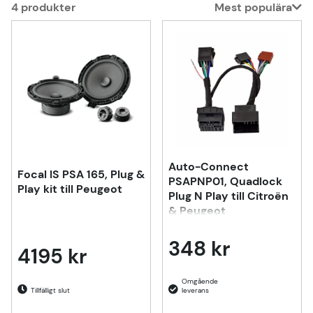
4
produkter
Mest populära
Produkter
Auto-Connect
Focal IS PSA 165, Plug &
PSAPNP01, Quadlock
Play kit till Peugeot
Plug N Play till Citroën
& Peugeot
348 kr
4195 kr
Tillfälligt slut