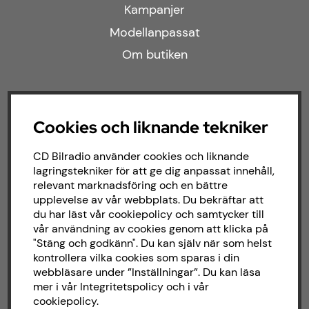
Kampanjer
Modellanpassat
Om butiken
Följ oss
Cookies och liknande tekniker
Facebook
CD Bilradio använder cookies och liknande
Instagram
lagringstekniker för att ge dig anpassat innehåll,
relevant marknadsföring och en bättre
upplevelse av vår webbplats. Du bekräftar att
du har läst vår cookiepolicy och samtycker till
Om CD bilradio
vår användning av cookies genom att klicka på
"Stäng och godkänn". Du kan själv när som helst
CD Bilradio har sedan starten 1987 arbetat
kontrollera vilka cookies som sparas i din
med försäljning och installation av ljud till
webbläsare under ”Inställningar”. Du kan läsa
både bilar och båtar. Hos oss hittar du ett
mer i vår
Integritetspolicy
och i vår
brett sortiment av billjud till alla typer av
cookiepolicy
.