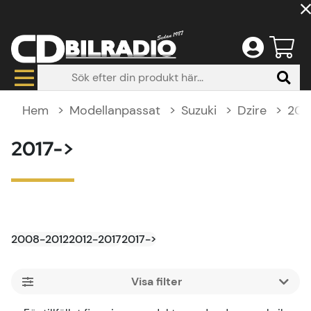
Hem
Modellanpassat
Suzuki
Dzire
201
2017->
2008-2012
2012-2017
2017->
Filtrera