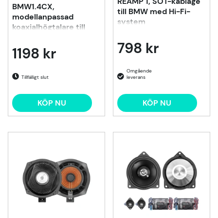
REAMP 1, SOT-kablage
BMW1.4CX,
till BMW med Hi-Fi-
modellanpassad
system
koaxialhögtalare till
BMW
798 kr
1198 kr
Tillfälligt slut
KÖP NU
KÖP NU