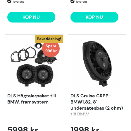
KÖP NU
KÖP NU
Paketlösning!
Spara
996 kr
DLS Högtalarpaket till
DLS Cruise CRPP-
BMW, framsystem
BMW1.82, 8"
undersätesbas (2 ohm)
till BMW
5998 kr
1998 kr