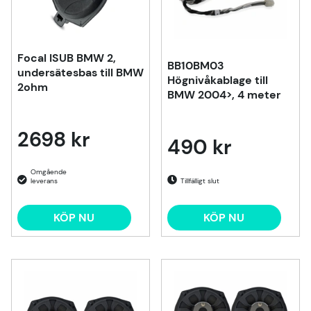
Focal ISUB BMW 2,
BB10BM03
undersätesbas till BMW
Högnivåkablage till
2ohm
BMW 2004>, 4 meter
2698 kr
490 kr
Tillfälligt slut
KÖP NU
KÖP NU