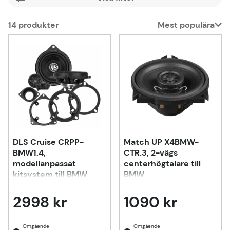
14
produkter
Mest populära
Produkter
DLS Cruise CRPP-
Match UP X4BMW-
BMW1.4,
CTR.3, 2-vägs
modellanpassat
centerhögtalare till
kitsystem till BMW
BMW
2998 kr
1090 kr