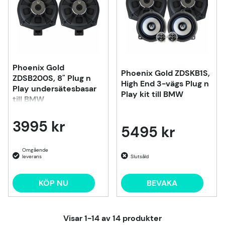
Phoenix Gold
Phoenix Gold ZDSKB1S,
ZDSB200S, 8" Plug n
High End 3-vägs Plug n
Play undersätesbasar
Play kit till BMW
till BMW
3995 kr
5495 kr
Slutsåld
KÖP NU
BEVAKA
Visar
1-14
av
14
produkter