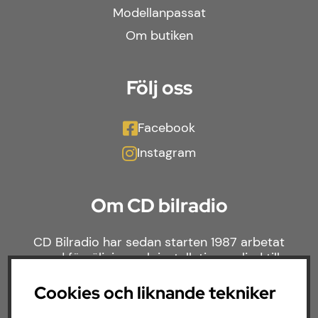
Modellanpassat
Om butiken
Följ oss
Facebook
Instagram
Om CD bilradio
CD Bilradio har sedan starten 1987 arbetat
med försäljning och installation av ljud till
både bilar och båtar. Hos oss hittar du ett
brett sortiment av billjud till alla typer av
Cookies och liknande tekniker
bilmärken och behov.