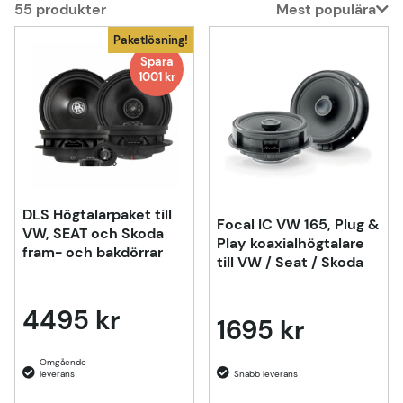
55
produkter
Mest populära
Produkter
Paketlösning!
Spara
1001 kr
DLS Högtalarpaket till
Focal IC VW 165, Plug &
VW, SEAT och Skoda
Play koaxialhögtalare
fram- och bakdörrar
till VW / Seat / Skoda
4495 kr
1695 kr