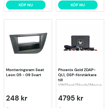
KÖP NU
KÖP NU
Monteringsram Seat
Phoenix Gold ZDAP-
Leon 05 - 09 Svart
QL1, DSP-förstärkare
till
VW/Seat/Skoda/Mercede
m.fl. 1998-2020
248 kr
4795 kr