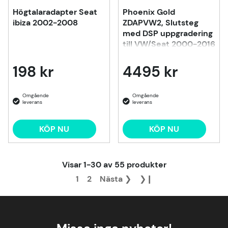
Högtalaradapter Seat
Phoenix Gold
ibiza 2002-2008
ZDAPVW2, Slutsteg
med DSP uppgradering
till VW/Seat 2000-2016
198 kr
4495 kr
KÖP NU
KÖP NU
Visar
1-30
av
55
produkter
1
2
Nästa
❯
❯❙