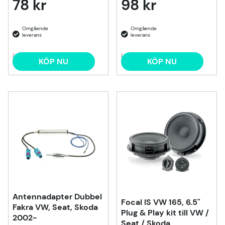
78 kr
98 kr
(1)
(3)
KÖP NU
KÖP NU
Antennadapter Dubbel
Focal IS VW 165, 6.5"
Fakra VW, Seat, Skoda
Plug & Play kit till VW /
2002-
Seat / Skoda