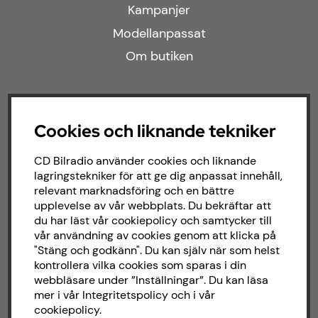
Kampanjer
Modellanpassat
Om butiken
Följ oss
Cookies och liknande tekniker
Facebook
CD Bilradio använder cookies och liknande
Instagram
lagringstekniker för att ge dig anpassat innehåll,
relevant marknadsföring och en bättre
upplevelse av vår webbplats. Du bekräftar att
du har läst vår cookiepolicy och samtycker till
Om CD bilradio
vår användning av cookies genom att klicka på
"Stäng och godkänn". Du kan själv när som helst
CD Bilradio har sedan starten 1987 arbetat
kontrollera vilka cookies som sparas i din
med försäljning och installation av ljud till
webbläsare under ”Inställningar”. Du kan läsa
både bilar och båtar. Hos oss hittar du ett
mer i vår
Integritetspolicy
och i vår
brett sortiment av billjud till alla typer av
cookiepolicy
.