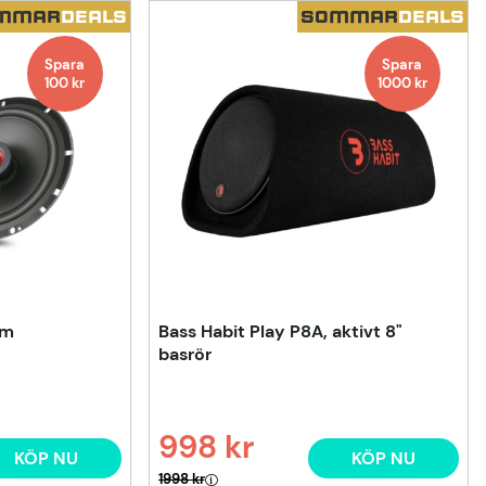
MMAR
DEALS
SOMMAR
DEALS
Spara
Spara
100
kr
1000
kr
um
Bass Habit Play P8A, aktivt 8"
basrör
998 kr
KÖP NU
KÖP NU
Ordinarie pris:
1998 kr