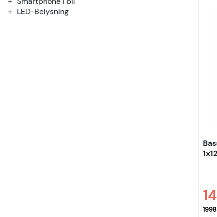
Prod
Smartphone i bil
LED-Belysning
Bas
1x1
14
Ordi
1998