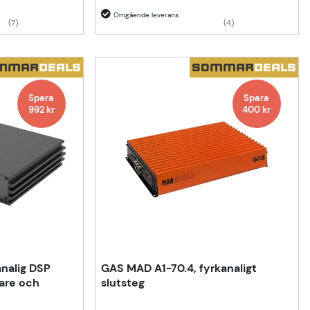
(7)
(4)
MMAR
DEALS
SOMMAR
DEALS
Spara
Spara
992
kr
400
kr
nalig DSP
GAS MAD A1-70.4, fyrkanaligt
are och
slutsteg