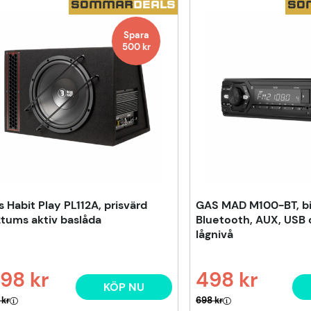
ukter
SOMMAR
DEALS
SO
Spara
500
kr
s Habit Play PL112A, prisvärd
GAS MAD M100-BT, bi
2tums aktiv baslåda
Bluetooth, AUX, USB 
lågnivå
98 kr
498 kr
KÖP NU
narie pris:
Ordinarie pris:
 kr
698 kr