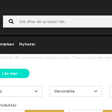
mmarDeals
umärken
Nyheter
a bilen, vrid upp volymen och låt vägarna vibrera av b
 baslåda till sommarens bästa priser. Dessa erbjudanden
s
Varumärke
rodukter