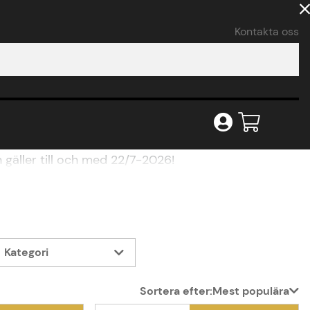
Kontakta oss
as! Under SommarDeals hittar du allt från bilstereo
 gäller till och med 22/7-2026!
Kategori
Sortera efter:
Mest populära