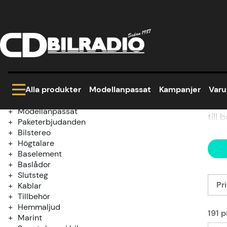
Hem
Kampanjer
SommarDeals
Kategoriträd
So
Kampanjer
SommarDeals
Alla produkter
Modellanpassat
Kampanjer
Var
Fyndhörna
Utförsäljning GAS tillbehör
Pack
Modellanpassat
till
Paketerbjudanden
Bilstereo
Högtalare
Baselement
Baslådor
Slutsteg
Pri
Kablar
Tillbehör
Hemmaljud
191
p
Marint