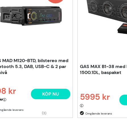
 MAD M120-BTD, bilstereo med
etooth 5.3, DAB, USB-C & 2 par
GAS MAX B1-38 med
nivå
1500.1DL, baspaket
8 kr
KÖP NU
5995 kr
narie pris:
kr
Ordinarie pris:
(3)