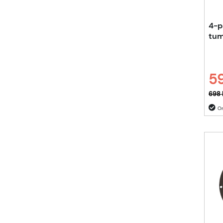
4-p
tum
59
Ordi
698 