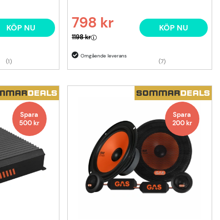
798 kr
KÖP NU
KÖP NU
Ordinarie pris:
1198 kr
(1)
(7)
MMAR
DEALS
SOMMAR
DEALS
Spara
Spara
500
kr
200
kr