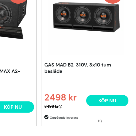
GAS MAD B2-310V, 3x10 tum
 MAX A2-
baslåda
2498 kr
KÖP NU
Ordinarie pris:
KÖP NU
3498 kr
(1)