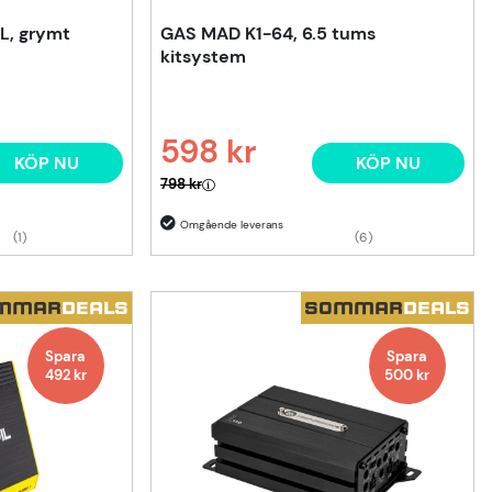
L, grymt
GAS MAD K1-64, 6.5 tums
kitsystem
598 kr
KÖP NU
KÖP NU
Ordinarie pris:
798 kr
(1)
(6)
MMAR
DEALS
SOMMAR
DEALS
Spara
Spara
492
kr
500
kr