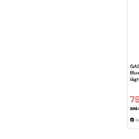
GAS
Blu
låg
79
Ordi
998 