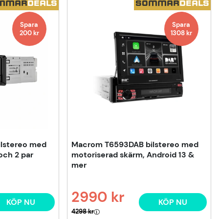
MMAR
DEALS
SOMMAR
DEALS
Spara
Spara
200
kr
1308
kr
lstereo med
Macrom T6593DAB bilstereo med
och 2 par
motoriserad skärm, Android 13 &
mer
2990 kr
KÖP NU
KÖP NU
Ordinarie pris:
4298 kr