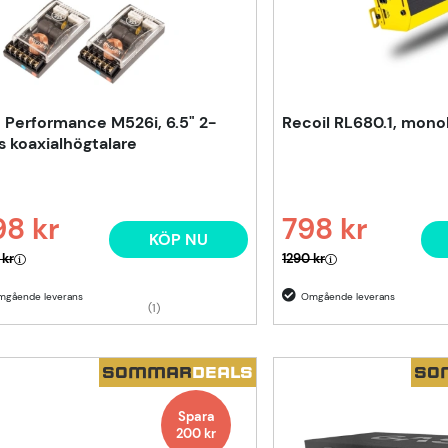
 Performance M526i, 6.5" 2-
Recoil RL680.1, mono
s koaxialhögtalare
8 kr
798 kr
KÖP NU
narie pris:
Ordinarie pris:
 kr
1290 kr
(1)
SOMMAR
DEALS
SO
Spara
200
kr