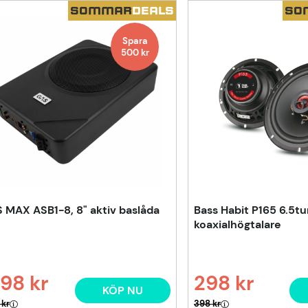
SOMMAR
DEALS
SO
Spara
500
kr
 MAX ASB1-8, 8" aktiv baslåda
Bass Habit P165 6.5t
koaxialhögtalare
98 kr
298 kr
KÖP NU
narie pris:
Ordinarie pris:
 kr
398 kr