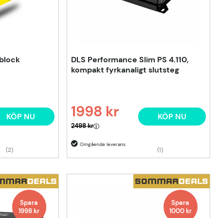
block
DLS Performance Slim PS 4.110,
kompakt fyrkanaligt slutsteg
1998 kr
KÖP NU
KÖP NU
Ordinarie pris:
2498 kr
(2)
(1)
MMAR
DEALS
SOMMAR
DEALS
Spara
Spara
Spara
1998 kr
1000
kr