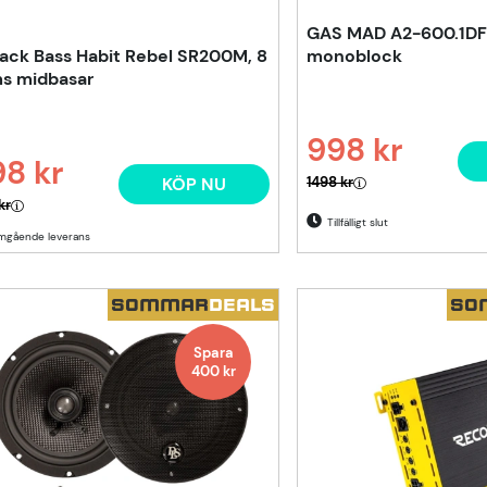
GAS MAD A2-600.1DF
ack Bass Habit Rebel SR200M, 8
monoblock
s midbasar
998 kr
8 kr
Ordinarie pris:
KÖP NU
1498 kr
narie pris:
kr
Tillfälligt slut
SOMMAR
DEALS
SO
Spara
400
kr