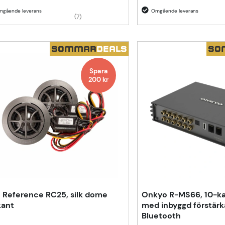
(7)
SOMMAR
DEALS
SO
Spara
200
kr
 Reference RC25, silk dome
Onkyo R-MS66, 10-ka
kant
med inbyggd förstärk
Bluetooth