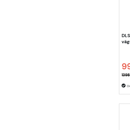
DLS
väg
99
Ordi
1398