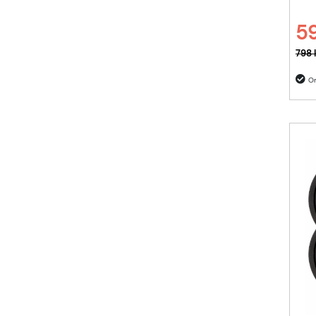
59
Ordi
798 